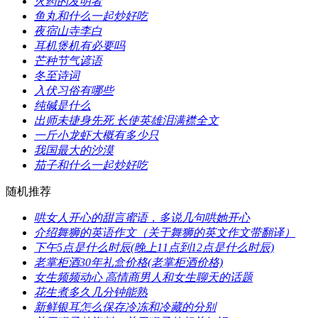
​火药的发明者
​鱼丸和什么一起炒好吃
​夜宿山寺李白
​耳机煲机有必要吗
​芒种节气谚语
​冬至诗词
​入伏习俗有哪些
​纯碱是什么
​出师未捷身先死 长使英雄泪满襟全文
​一斤小龙虾大概有多少只
​我国最大的沙漠
​茄子和什么一起炒好吃
随机推荐
​哄女人开心的甜言蜜语，多说几句哄她开心
​介绍舞狮的英语作文（关于舞狮的英文作文带翻译）
​下午5点是什么时辰(晚上11点到12点是什么时辰)
​老掌柜酒30年礼盒价格(老掌柜酒价格)
​女生频频动心 高情商男人和女生聊天的话题
​花生煮多久几分钟能熟
​新鲜银耳怎么保存冷冻和冷藏的分别