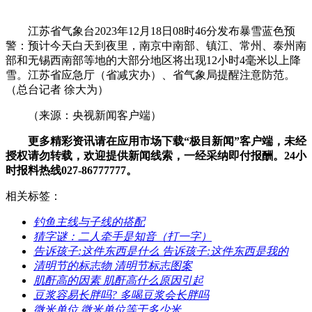
江苏省气象台2023年12月18日08时46分发布暴雪蓝色预
警：预计今天白天到夜里，南京中南部、镇江、常州、泰州南
部和无锡西南部等地的大部分地区将出现12小时4毫米以上降
雪。江苏省应急厅（省减灾办）、省气象局提醒注意防范。
（总台记者 徐大为）
（来源：央视新闻客户端）
更多精彩资讯请在应用市场下载“极目新闻”客户端，未经
授权请勿转载，欢迎提供新闻线索，一经采纳即付报酬。24小
时报料热线027-86777777。
相关标签：
​钓鱼主线与子线的搭配
​猜字谜：二人牵手是知音（打一字）
​告诉孩子:这件东西是什么 告诉孩子:这件东西是我的
​清明节的标志物 清明节标志图案
​肌酐高的因素 肌酐高什么原因引起
​豆浆容易长胖吗? 多喝豆浆会长胖吗
​微米单位 微米单位等于多少米