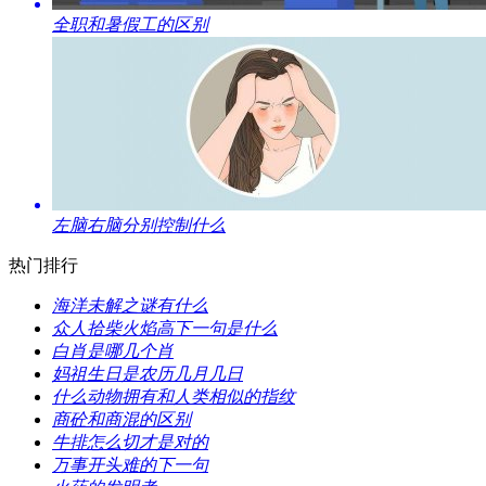
​全职和暑假工的区别
​左脑右脑分别控制什么
热门排行
​海洋未解之谜有什么
​众人拾柴火焰高下一句是什么
​白肖是哪几个肖
​妈祖生日是农历几月几日
​什么动物拥有和人类相似的指纹
​商砼和商混的区别
​牛排怎么切才是对的
​万事开头难的下一句