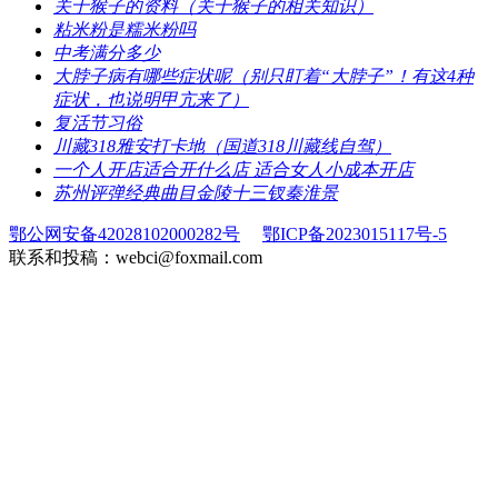
​关于猴子的资料（关于猴子的相关知识）
​粘米粉是糯米粉吗
​中考满分多少
​大脖子病有哪些症状呢（别只盯着“大脖子”！有这4种
症状，也说明甲亢来了）
​复活节习俗
​川藏318雅安打卡地（国道318川藏线自驾）
​一个人开店适合开什么店 适合女人小成本开店
​苏州评弹经典曲目金陵十三钗秦淮景
鄂公网安备42028102000282号
鄂ICP备2023015117号-5
联系和投稿：webci@foxmail.com