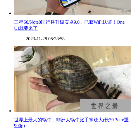
​三星S8/Note8国行将升级安卓9.0，已获WiFi认证！One
UI就要来了
2023-11-28 05:28:58
​世界上最大的蜗牛，非洲大蜗牛比手掌还大(长39.3cm/重
900g)