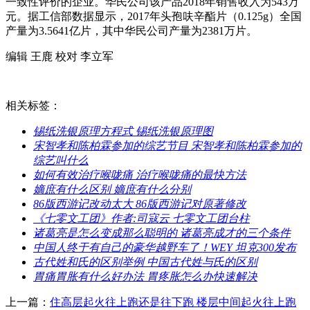
一致性评价的企业。华民公司该产品2018年销售收入为543万
元。据工信部数据显示，2017年头孢呋辛酯片（0.125g）全国
产量为3.5641亿片，其中华民公司产量为2381万片。
编辑 王鹿 校对 李立军
相关标签：
​锡纸洗银原理方程式 锡纸洗银原理图
​宋智孝和陈柏霖参加的综艺节目 宋智孝和陈柏霖参加的
综艺叫什么
​如何有效治疗喉咙痛 治疗喉咙痛的最快方法
​嫡庶有什么区别 嫡庶有什么分别
​86版西游记改动太大 86版西游记对原著修改
​《七零文工团》作者:司寇云 七零文工团台柱
​诸葛亮是怎么变成那么聪明的 诸葛亮成才的三个条件
​中国人终于有自己的豪华越野车了！WEY 坦克300发布
​古代姓和氏的区别举例 中国古代姓与氏的区别
​胃痛胃胀有什么好办法 胃疼胀怎么办快速解决
上一篇：
​住高层起火往上跑还是往下跑 楼层中间起火往上跑