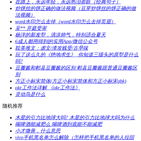
​在路上，永远年轻，永远热泪盈眶（经典句子）
​炒饼丝的饼正确的做法视频（豆芽炒饼丝的饼正确的做
法视频）
​word水印怎么去掉（word水印怎么去掉页眉）
​吴** 开庭受审
​杨洋的新发型，清凉帅气，特别适合夏天
​6成人都用得到的实用App/微信公众号
​耽美推文：虐文/渣攻贱受/古早味
​玩了这么久的《绝地求生》, 你知道三级头的原型是什么
吗?
​豆瓣酱和郫县豆瓣酱的区别 郫县豆瓣酱跟普通豆瓣酱区
别
​方正小标宋简体(方正小标宋简体和方正小标宋gbk)
​okr工作法详解 《okr工作法》
​灵动鸟是什么
随机推荐
​木星的引力比地球大吗? 木星的引力比地球大吗为什么
​喝啤酒能减肥么 喝啤酒到底能不能减肥
​小才微善，什么意思
​vivo手机黑名单怎么解除（怎样把手机黑名单的人拉回