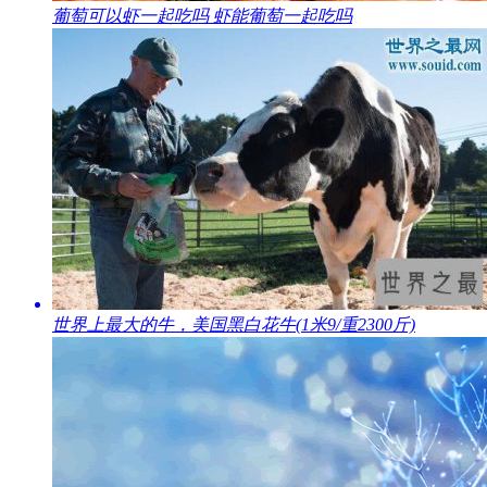
​葡萄可以虾一起吃吗 虾能葡萄一起吃吗
​世界上最大的牛，美国黑白花牛(1米9/重2300斤)