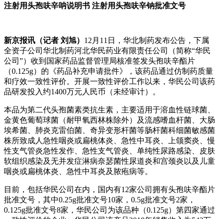
注射用头孢呋辛呐说明书 注射用头孢呋辛钠批准文号
新京报讯（记者 刘旭）
12月11日，华北制药发布公告，下属
全资子公司华北制药河北华民药业有限责任公司（简称“华民
公司”）收到国家药品监督管理局核准签发头孢呋辛酯片
（0.125g）的《药品补充申请批件》，该药品通过仿制药质量
和疗效一致性评价。开展一致性评价工作以来，华民公司该药
品研发投入约1400万元人民币（未经审计）。
本品为第二代头孢菌素类抗生素，主要适用于溶血性链球菌、
金黄色葡萄球菌（耐甲氧西林株除外）及流感嗜血杆菌、大肠
埃希菌、肺炎克雷伯菌、奇异变形杆菌等肠杆菌科细菌敏感菌
株所致成人急性咽炎或扁桃体炎、急性中耳炎、上颌窦炎、慢
性支气管炎急性发作、急性支气管炎、单纯性尿路感染、皮肤
软组织感染及无并发症淋病奈瑟菌性尿道炎和宫颈炎以及儿童
咽炎或扁桃体炎、急性中耳炎及脓疱病等。
目前，包括华民公司在内，国内有12家公司拥有头孢呋辛酯片
批准文号，其中0.25g批准文号10家，0.5g批准文号2家，
0.125g批准文号8家，华民公司为该品种（0.125g）第四家通过