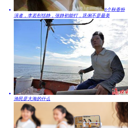
​8个秋香扮
演者，李若彤恬静，张静初能打，巩俐不是最美
​渔民是大海的什么