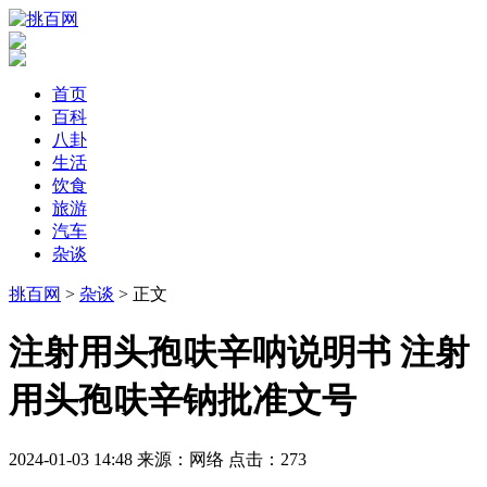
首页
百科
八卦
生活
饮食
旅游
汽车
杂谈
挑百网
>
杂谈
> 正文
​注射用头孢呋辛呐说明书 注射
用头孢呋辛钠批准文号
2024-01-03 14:48
来源：网络
点击：
273