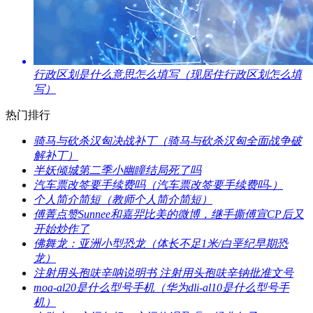
​行政区划是什么意思怎么填写（现居住行政区划怎么填
写）
热门排行
​骑马与砍杀汉匈决战补丁（骑马与砍杀汉匈全面战争破
解补丁）
​半妖倾城第二季小幽瞳结局死了吗
​汽车票改签要手续费吗（汽车票改签要手续费吗-）
​个人简介简短（教师个人简介简短）
​傅菁点赞Sunnee和嘉羿比美的微博，继手撕傅宣CP后又
开始炒作了
​佛舞龙：亚洲小型恐龙（体长不足1米/白垩纪早期恐
龙）
​注射用头孢呋辛呐说明书 注射用头孢呋辛钠批准文号
​moa-al20是什么型号手机（华为dli-al10是什么型号手
机）