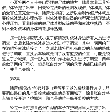
小夏将两个人带去山野埋假尸体的地方，陆萧拿着工具将
假尸体给挖了出来，回去经过法医的检测发现假尸体和真尸体
的受害位置完全一样。陆萧觉得凶手之所以会制作假尸体就是
要给依冰造成心理伤害，叫依冰看着自己的模型死亡情形造成
心理压力。看着眼前的假尸体造型应该凶手和依冰很熟悉，否
则不会对依冰的身体构造那样熟知。
房一彤觉得应该找小夏了解情况对依冰身边所有人员进行
调查，之后老陆对依冰身边人都进行了调查，其中一辆网约车
在酒吧将依冰给接走了，之后老陆将司机张白烨的车辆的路线
进行了调取，置换后车辆就走到了没有监控的位置，可能是绕
道去了护城河。房一彤也对张白烨社会关系进行了调查，两年
前做了网约车司机，但是张白烨对车辆的录音功能已经关闭
了，并且也失踪了。
第2集
陆萧(秦俊杰 饰)要对张白烨驾车回城的路线进行调取，只
要调出路口的几个监控就能知道他是否回城了，除非张白烨将
车辆直接开进了护城河，那也是他唯一躲开监控的方式。
经过一番打捞果然张白烨的车子在护城河里大打捞了出