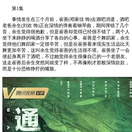
第1集
事情发生在三个月前，崔善(邓家佳 饰)去酒吧消遣，酒吧
老爸余生(刘欢 饰)正在深情的弹奏着钢琴曲，期间弹错了几个
音，余生觉得很抱歉，但是崔善却觉得已经很不错了，两个人
坐下来静静的喝酒分享了各自的心事。崔善是个舞蹈家，余生
觉得他们舞蹈家一定很辛苦，但是在崔善看来现实生活远比天
舞更加辛苦，这叫余生觉得崔善的生活很不堪。崔善坐了一会
便起身离开了酒吧，不过她觉得余生很像自己的一个老朋友。
送走崔善后余生突然间就变了样，不再像刚才那般深情款款，
而是十分恐怖狰狞的嘴脸。