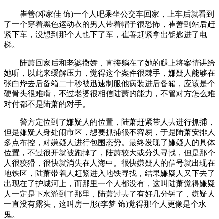
崔善(邓家佳 饰)一个人吧乘坐公交车回家，上车后就看到
了一个穿着黑色运动衣的男人带着帽子很恐怖，崔善到站后赶
紧下车，没想到那个人也下了车，崔善赶紧拿出钥匙进了电
梯。
陆萧回家后和老婆撒娇，直接躺在了她的腿上将案情讲给
她听，以此来缓解压力，觉得这个案件很棘手，嫌疑人能够在
张白烨去后备箱二十秒被迅速制服他病装进后备箱，应该是个
硬骨头很难啃，不过老婆很相信陆萧的能力，不管对方怎么难
对付都不是陆萧的对手。
警方定位到了嫌疑人的位置，陆萧赶紧带人去进行抓捕，
但是嫌疑人身处闹市区，想要抓捕很不容易，于是陆萧安排人
多点布控，对嫌疑人进行包围态势。最终发现了嫌疑人的具体
位置，不过很开就被跑掉了，陆萧较大或分头寻找，但是那个
人很狡猾，很快就消失在人海中。很快嫌疑人的信号就出现在
地铁区，陆萧带着人赶紧进入地铁寻找，结果嫌疑人又下去了
出现在了护城河上，而那里一个人都没有，这叫陆萧觉得嫌疑
人一定是下水游到了那里，陆萧过去了有好几分钟了，嫌疑人
一直没有露头，这叫房一彤(李梦 饰)觉得那个人更像是个水
鬼。