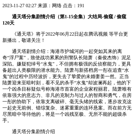
2023-11-27 02:27
来源：网络
点击：
191
通天塔分集剧情介绍（第1-15全集）大结局-偷窥 / 偷窥
120天
《通天塔》将于2022年06月22日起在腾讯视频 等平台更
新播出，敬请关注！
通天塔剧情介绍：海港市护城河的一起突如其来的离
奇“浮尸案”，致使战功累累的刑警队长陆萧（秦俊杰饰）泥足
深陷。嫌疑犯绰号“水鬼”，不但拥有极强的反侦察能力，更具
备超出人类极限的潜水能力。陆萧与新搭档房一彤在追查“水
鬼”的过程中历经波折，更失去了挚爱的未婚妻姜一然。正当
陆萧迎来至暗时刻，看不见的杀手“水鬼”却波澜再起，他的下
一个凶杀目标疑似号称海港市首富的企业家程丽君。陆萧唯有
依靠强大的意志力、非凡的克制力与过人的智商和勇气，在房
一彤的协助下，依靠支离破碎、毫无头绪的线索，逐步攻克这
一起史无前例、错综复杂、迷雾重重的连环悬案。而在前方无
尽黑暗中等待他的，将是一个凶残至极、无所不能的超级杀
手。
通天塔分集剧情介绍