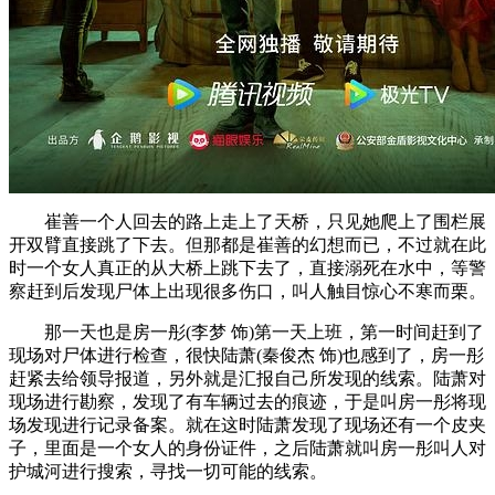
崔善一个人回去的路上走上了天桥，只见她爬上了围栏展
开双臂直接跳了下去。但那都是崔善的幻想而已，不过就在此
时一个女人真正的从大桥上跳下去了，直接溺死在水中，等警
察赶到后发现尸体上出现很多伤口，叫人触目惊心不寒而栗。
那一天也是房一彤(李梦 饰)第一天上班，第一时间赶到了
现场对尸体进行检查，很快陆萧(秦俊杰 饰)也感到了，房一彤
赶紧去给领导报道，另外就是汇报自己所发现的线索。陆萧对
现场进行勘察，发现了有车辆过去的痕迹，于是叫房一彤将现
场发现进行记录备案。就在这时陆萧发现了现场还有一个皮夹
子，里面是一个女人的身份证件，之后陆萧就叫房一彤叫人对
护城河进行搜索，寻找一切可能的线索。