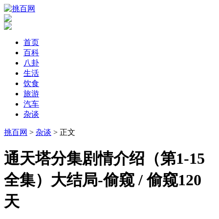
首页
百科
八卦
生活
饮食
旅游
汽车
杂谈
挑百网
>
杂谈
> 正文
​通天塔分集剧情介绍（第1-15
全集）大结局-偷窥 / 偷窥120
天