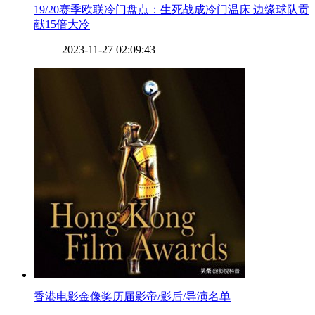
​19/20赛季欧联冷门盘点：生死战成冷门温床 边缘球队贡
献15倍大冷
2023-11-27 02:09:43
​香港电影金像奖历届影帝/影后/导演名单