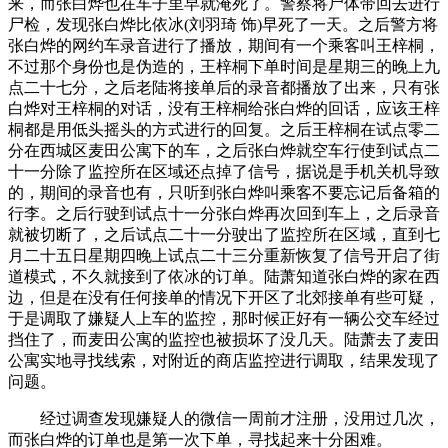
来，而张白烨也在车子里早就淹死了。警察将尸体带回去进行
尸检，发现张白烨比依冰(刘羽琦 饰)早死了一天。之后警方将
张白烨的网约车录音进行了播放，期间有一个乘客叫王梓桐，
不过那个身份也是伪造的，王梓桐下单时间是星期三的晚上九
点二十七分，之后老陆将接单后的录音都播放了出来，只有张
白烨对王梓桐的对话，没有王梓桐给张白烨的回话，应该王梓
桐都是用低头摇头的方式进行的回复。之后王梓桐在试点零二
分在西城区麦田公寓下的车，之后张白烨就空车行使到试点二
十一分除了监控所在区域还点掉了信号，据说是手机关机导致
的，期间的录音也有，只听到张白烨叫乘客不要忘记后备箱的
行李。之后行驶到试点十一分张白烨再次回到车上，之后录音
就被切断了，之后试点二十一分驶出了监控所在区域，直到七
月二十五日星期四晚上试点二十三分重新恢复了信号开启了街
道模式，不久就接到了依冰的订单。陆萧知道张白烨的家在西
边，但是在没有任何接单的情况下开区了北郊接单有些可疑，
于是调取了嫌疑人上车的监控，那时候正好有一辆公交车经过
挡住了，而麦田公寓的监控也被损坏了没几天。陆萧去了麦田
公寓实地寻找线索，对附近的商店监控进行调取，结果发现了
问题。
经过调查发现嫌疑人的微信一周前才注册，没用过几次，
而张白烨的订单也是第一次下单，寻找起来十分困难。