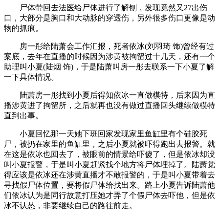
尸体带回去法医给尸体进行了解刨，发现竟然又27出伤
口，大部分是胸口和大动脉的穿透伤，另外很多伤口更像是动
物的抓痕。
房一彤给陆萧会工作汇报，死者依冰(刘羽琦 饰)曾经有过
案底，去年在直播的时候因为涉黄被拘留过十几天，还有一个
助理叫小夏(陆烟 饰)，于是陆萧叫房一彤去联系一下小夏了解
一下具体情况。
陆萧房一彤找到小夏后得知依冰一直做模特，后来因为直
播涉黄进了拘留所，之后就再也没有做过直播回头继续做模特
直到出事。
小夏回忆那一天她下班回家发现家里鱼缸里有个硅胶死
尸，被扔在家里的鱼缸里，之后小夏就被吓得跑出去报警。就
在这是依冰也回去了，被眼前的情景给吓傻了，但是依冰却没
叫小夏报警，于是叫小夏赶紧找个地方将尸体埋掉了。陆萧觉
得应该是依冰还在涉黄直播才不敢报警的，于是叫小夏带着去
寻找假尸体位置，要将假尸体给找出来。路上小夏告诉陆萧他
们依冰认为是同行故意打压她才弄了个假尸体去吓他，但是依
冰不认怂，非要继续自己的路往前走。