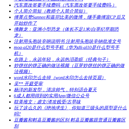
​汽车票改签要手续费吗（汽车票改签要手续费吗-）
​个人简介简短（教师个人简介简短）
​傅菁点赞Sunnee和嘉羿比美的微博，继手撕傅宣CP后又
开始炒作了
​佛舞龙：亚洲小型恐龙（体长不足1米/白垩纪早期恐
龙）
​注射用头孢呋辛呐说明书 注射用头孢呋辛钠批准文号
​moa-al20是什么型号手机（华为dli-al10是什么型号手
机）
​在路上，永远年轻，永远热泪盈眶（经典句子）
​炒饼丝的饼正确的做法视频（豆芽炒饼丝的饼正确的做
法视频）
​word水印怎么去掉（word水印怎么去掉页眉）
​吴** 开庭受审
​杨洋的新发型，清凉帅气，特别适合夏天
​6成人都用得到的实用App/微信公众号
​耽美推文：虐文/渣攻贱受/古早味
​玩了这么久的《绝地求生》, 你知道三级头的原型是什么
吗?
​豆瓣酱和郫县豆瓣酱的区别 郫县豆瓣酱跟普通豆瓣酱区
别