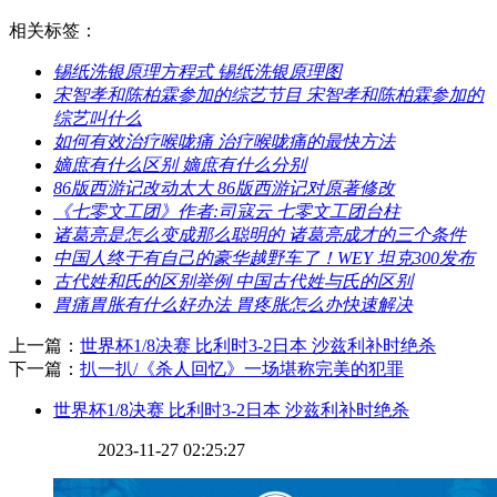
相关标签：
​锡纸洗银原理方程式 锡纸洗银原理图
​宋智孝和陈柏霖参加的综艺节目 宋智孝和陈柏霖参加的
综艺叫什么
​如何有效治疗喉咙痛 治疗喉咙痛的最快方法
​嫡庶有什么区别 嫡庶有什么分别
​86版西游记改动太大 86版西游记对原著修改
​《七零文工团》作者:司寇云 七零文工团台柱
​诸葛亮是怎么变成那么聪明的 诸葛亮成才的三个条件
​中国人终于有自己的豪华越野车了！WEY 坦克300发布
​古代姓和氏的区别举例 中国古代姓与氏的区别
​胃痛胃胀有什么好办法 胃疼胀怎么办快速解决
上一篇：
​世界杯1/8决赛 比利时3-2日本 沙兹利补时绝杀
下一篇：
​扒一扒/《杀人回忆》一场堪称完美的犯罪
​世界杯1/8决赛 比利时3-2日本 沙兹利补时绝杀
2023-11-27 02:25:27