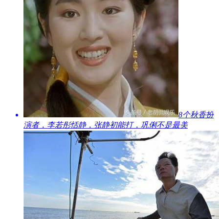
​8个秋香扮
演者，李若彤恬静，张静初能打，巩俐不是最美