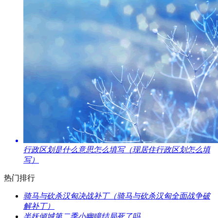
​行政区划是什么意思怎么填写（现居住行政区划怎么填
写）
热门排行
​骑马与砍杀汉匈决战补丁（骑马与砍杀汉匈全面战争破
解补丁）
​半妖倾城第二季小幽瞳结局死了吗