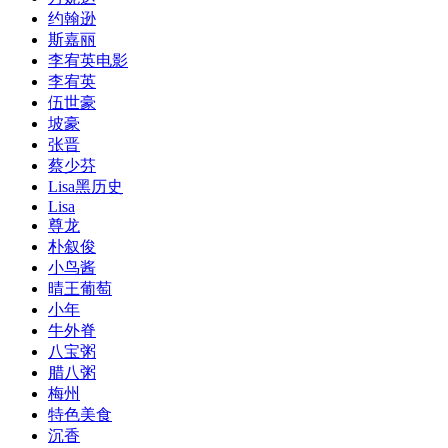
约翰逊
斯嘉丽
李宥英电影
李宥英
伍世豪
坡豪
张晋
蔡少芬
Lisa黑历史
Lisa
尊龙
朴叙俊
小鸟酱
晴王葡萄
小年
​牛外脊
八宝粥
腊八粥
梅州
特色美食
沉香