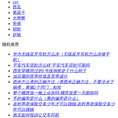
cny
西瓜
果蔬干
大闸蟹
帝师
胡歌
赵铭
随机推荐
​华为无线蓝牙耳机怎么连（无线蓝牙耳机怎么连接手
机）
​平安汽车贷款怎么样 平安汽车贷款可靠吗
​西安穿楼而过的5号线地铁是个什么样子
​油豆腐的营养价值及营养成分
​西米怎么煮的正确方法（煮西米正确方法，不要冷水下
锅煮，掌握2个窍门，粒粒
​整个榴莲放一晚上会坏吗 榴莲放置一天能坏吗
​手的偏旁是什么（乘的偏旁是什么）
​农村养老保险交多少年才可以领钱 农村养老保险交多少
年可以领钱
​南京如何投诉公交车司机