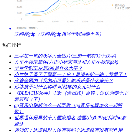
​立陶宛gdp（立陶宛gdp相当于我国哪个省）
热门排行
​三字加一笔的汉字大全图片(三加一笔有32个汉字)
​方正小标宋简体(方正小标宋简体和方正小标宋gbk)
​学琴学到车尔尼299是什么水平？
​小兰终于亲了工藤新一！史上最漫长的一吻，我爱了！
​火遍全网的《我的小可爱》郭乐乐是什么来头？
​姑婆孩子叫什么称呼 叫姑婆的女儿叫什么
​《BLEACH/死神》卍解（含招式）百科，你认为哪个卍
解最强（下）
​qq音乐电脑版怎么一起听歌（qq音乐pc版怎么一起听
歌）
​世界退休最早的十大国家排名 法国/卢森堡/比利时60岁
退休
​趣知识：冰凉贴对人体有害吗？冰凉贴有没有副作用