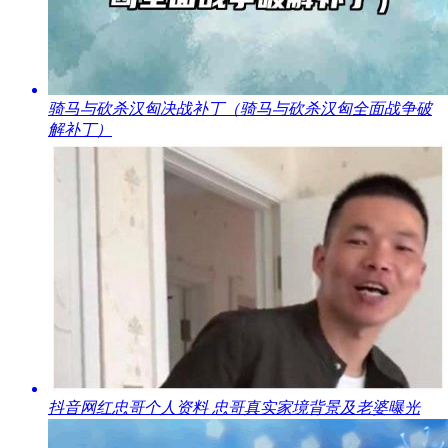
​骑马与砍杀汉匈决战补丁（骑马与砍杀汉匈全面战争破
解补丁）
​抖音网红忠哥个人资料 忠哥真实家境背景及老婆曝光