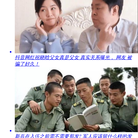
​抖音网红祝晓晗父女真是父女 真实关系曝光， 网友 被
骗了好久！
​新兵在入伍之前需不需要剪发? 军人应该留什么样的发