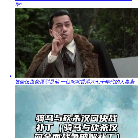
型?
坡豪伍世豪原型是他 一位叱咤香港六七十年代的大毒枭