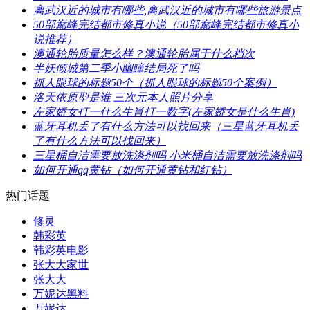
​离武汉近的城市有哪些,离武汉近的城市有哪些旅游景点
​50部巅峰完结都市修真小说（50部巅峰完结都市修真小
说推荐）
​澳通轮胎质量怎么样？澳通轮胎属于什么档次
​半妖倾城第二季小幽瞳结局死了吗
​抓人眼球的标题50个（抓人眼球的标题50个案例）
​洛天依原型是谁 三次元本人照片分享
​左家娇女打一什么生肖打一数字(左家娇女是什么生肖)
​蓝牙耳机丢了有什么方法可以找回来（三星蓝牙耳机丢
了有什么方法可以找回来）
​三星桶自洁需要放洗涤剂吗 小米桶自洁需要放洗涤剂吗
​如何开通qq黄钻（如何开通黄钻和红钻）
热门话题
​修灵
韩彩英
韩彩英电影
张大大家世
张大大
万妮达黑料
万妮达