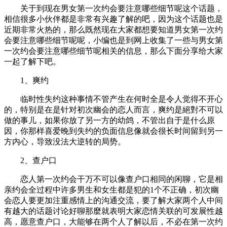
关于到现在男女第一次约会要注意哪些细节呢这个话题，
相信很多小伙伴都是非常有兴趣了解的吧，因为这个话题也是
近期非常火热的，那么既然现在大家都想要知道男女第一次约
会要注意哪些细节呢呢，小编也是到网上收集了一些与男女第
一次约会要注意哪些细节呢相关的信息，那么下面分享给大家
一起了解下吧。
1、爽约
临时性失约这种事情不管产生在何时全是令人觉得不开心
的，特别是在是针对初次幽会的恋人而言，爽约是絕對不可以
做的事儿，如果你放了另一方的幼鸽，不管出自于是什么原
因，你那样喜爱晚到失约的负面信息像就会很长时间留到另一
方内心，导致没法大逆转的局势。
2、查户口
恋人第一次约会干万不可以像查户口相同的闲聊，它是相
亲约会全过程中许多男生和女生都是犯的1个不正确，初次幽
会恋人要更加注重感情上的沟通交流，要了解大家两个人中间
有越大的话题讨论好聊那麼就表明大家恋情关联的可发展性越
高，愿意查户口，大能够在两个人了解以后，不必在第一次约