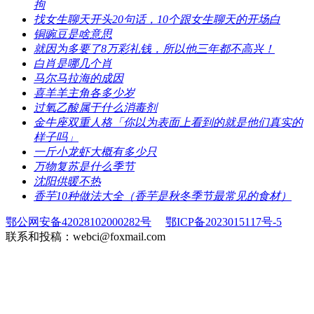
拘
​找女生聊天开头20句话，10个跟女生聊天的开场白
​铜豌豆是啥意思
​就因为多要了8万彩礼钱，所以他三年都不高兴！
​白肖是哪几个肖
​马尔马拉海的成因
​喜羊羊主角各多少岁
​过氧乙酸属于什么消毒剂
​金牛座双重人格「你以为表面上看到的就是他们真实的
样子吗」
​一斤小龙虾大概有多少只
​万物复苏是什么季节
​沈阳供暖不热
​香芋10种做法大全（香芋是秋冬季节最常见的食材）
鄂公网安备42028102000282号
鄂ICP备2023015117号-5
联系和投稿：webci@foxmail.com