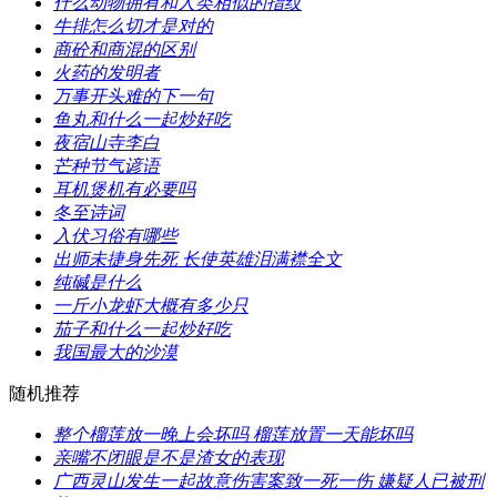
​什么动物拥有和人类相似的指纹
​牛排怎么切才是对的
​商砼和商混的区别
​火药的发明者
​万事开头难的下一句
​鱼丸和什么一起炒好吃
​夜宿山寺李白
​芒种节气谚语
​耳机煲机有必要吗
​冬至诗词
​入伏习俗有哪些
​出师未捷身先死 长使英雄泪满襟全文
​纯碱是什么
​一斤小龙虾大概有多少只
​茄子和什么一起炒好吃
​我国最大的沙漠
随机推荐
​整个榴莲放一晚上会坏吗 榴莲放置一天能坏吗
​亲嘴不闭眼是不是渣女的表现
​广西灵山发生一起故意伤害案致一死一伤 嫌疑人已被刑