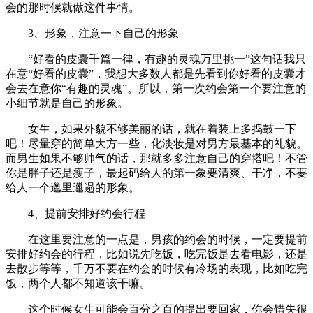
会的那时候就做这件事情。
3、形象，注意一下自己的形象
“好看的皮囊千篇一律，有趣的灵魂万里挑一”这句话我只
在意“好看的皮囊”，我想大多数人都是先看到你好看的皮囊才
会去在意你“有趣的灵魂”。所以，第一次约会第一个要注意的
小细节就是自己的形象。
女生，如果外貌不够美丽的话，就在着装上多捣鼓一下
吧！尽量穿的简单大方一些，化淡妆是对男方最基本的礼貌。
而男生如果不够帅气的话，那就多多注意自己的穿搭吧！不管
你是胖子还是瘦子，最起码给人的第一象要清爽、干净，不要
给人一个邋里邋遢的形象。
4、提前安排好约会行程
在这里要注意的一点是，男孩的约会的时候，一定要提前
安排好约会的行程，比如说先吃饭，吃完饭是去看电影，还是
去散步等等，千万不要在约会的时候有冷场的表现，比如吃完
饭，两个人都不知道该干嘛。
这个时候女生可能会百分之百的提出要回家，你会错失很