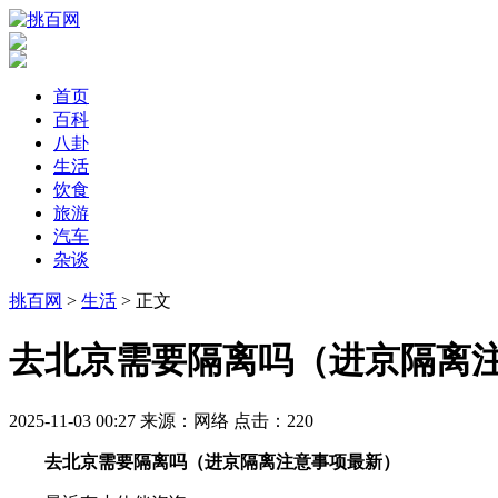
首页
百科
八卦
生活
饮食
旅游
汽车
杂谈
挑百网
>
生活
> 正文
​去北京需要隔离吗（进京隔离
2025-11-03 00:27
来源：网络
点击：
220
去北京需要隔离吗（进京隔离注意事项最新）